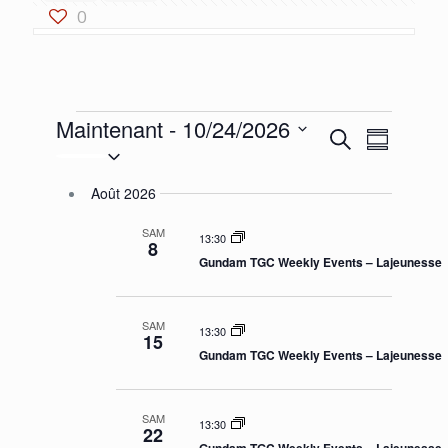
0
Évènements
Maintenant
 - 
10/24/2026
RECHERCHE
NAVIGAT
Recherche
Résumé
Sélectionnez
DE
ET
la
VUES
NAVIGATION
Août 2026
date
ÉVÈNEM
DE
SAM
13:30
8
VUES
Gundam TGC Weekly Events – Lajeunesse
ÉVÈNEMENT
SAM
13:30
15
Gundam TGC Weekly Events – Lajeunesse
SAM
13:30
22