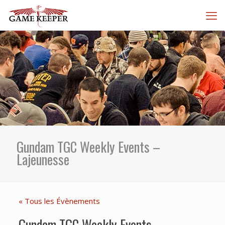
Gundam TGC Weekly Events –
Lajeunesse
« Tous les Évènements
Gundam TGC Weekly Events –