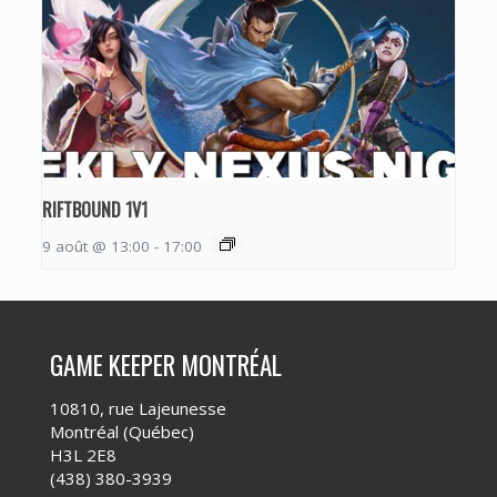
RIFTBOUND 1V1
9 août @ 13:00
-
17:00
GAME KEEPER MONTRÉAL
10810, rue Lajeunesse
Montréal (Québec)
H3L 2E8
(438) 380-3939