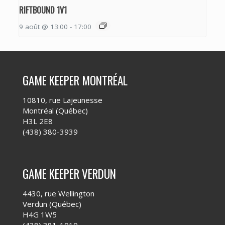
RIFTBOUND 1V1
9 août @ 13:00
-
17:00
GAME KEEPER MONTRÉAL
10810, rue Lajeunesse
Montréal (Québec)
H3L 2E8
(438) 380-3939
GAME KEEPER VERDUN
4430, rue Wellington
Verdun (Québec)
H4G 1W5