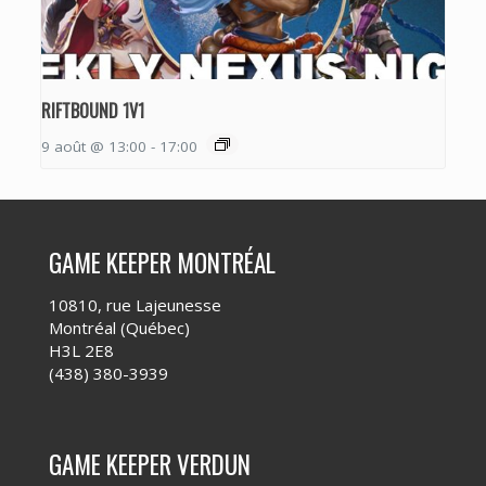
RIFTBOUND 1V1
9 août @ 13:00
-
17:00
GAME KEEPER MONTRÉAL
10810, rue Lajeunesse
Montréal (Québec)
H3L 2E8
(438) 380-3939
GAME KEEPER VERDUN