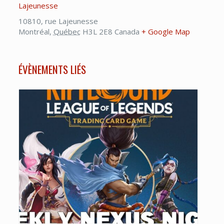
Lajeunesse
10810, rue Lajeunesse
Montréal
,
Québec
H3L 2E8
Canada
+ Google Map
ÉVÈNEMENTS LIÉS