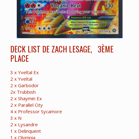
DECK LIST DE ZACH LESAGE, 3ÈME
PLACE
3 x Yveltal Ex
2 x Yveltal
2 x Garbodor
2x Trubbish
2 x Shaymin Ex
2 x Parallel City
4 x Professor Sycamore
3 x N
2 x Lysandre
1 x Delinquent
1 x Olympia