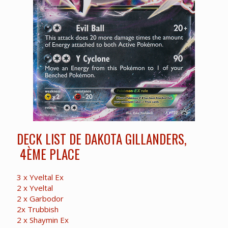
DECK LIST DE DAKOTA GILLANDERS,
4ÈME PLACE
3 x Yveltal Ex
2 x Yveltal
2 x Garbodor
2x Trubbish
2 x Shaymin Ex