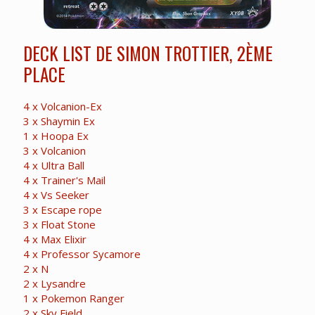
DECK LIST DE SIMON TROTTIER, 2ÈME
PLACE
4 x Volcanion-Ex
3 x Shaymin Ex
1 x Hoopa Ex
3 x Volcanion
4 x Ultra Ball
4 x Trainer's Mail
4 x Vs Seeker
3 x Escape rope
3 x Float Stone
4 x Max Elixir
4 x Professor Sycamore
2 x N
2 x Lysandre
1 x Pokemon Ranger
2 x Sky Field