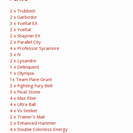
2 x Trubbish
2 x Garbodor
3 x Yveltal EX
2 x Yveltal
2 x Shaymin EX
2 x Parallel City
4 x Professor Sycamore
3 x N
2 x Lysandre
1 x Delinquent
1 x Olympia
1x Team Flare Grunt
3 x Fighting Fury Belt
3 x Float Stone
4 x Max Elixir
4 x Ultra Ball
4 x Vs Seeker
2 x Trainer's Mail
2 x Enhanced Hammer
4 x Double Colorless Energy