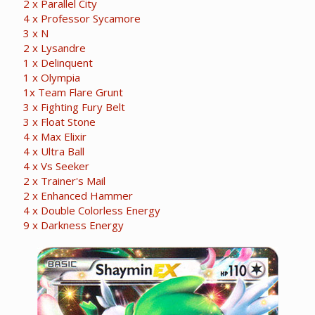
2 x Parallel City
4 x Professor Sycamore
3 x N
2 x Lysandre
1 x Delinquent
1 x Olympia
1x Team Flare Grunt
3 x Fighting Fury Belt
3 x Float Stone
4 x Max Elixir
4 x Ultra Ball
4 x Vs Seeker
2 x Trainer's Mail
2 x Enhanced Hammer
4 x Double Colorless Energy
9 x Darkness Energy