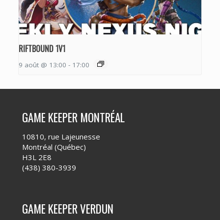
RIFTBOUND 1V1
9 août @ 13:00
-
17:00
GAME KEEPER MONTRÉAL
10810, rue Lajeunesse
Montréal (Québec)
H3L 2E8
(438) 380-3939
GAME KEEPER VERDUN