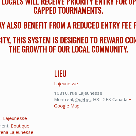
 LOCALS WILL RECEIVE PRIORITY ENTRY FOR 
CAPPED TOURNAMENTS.
Y ALSO BENEFIT FROM A REDUCED ENTRY FEE 
ITY, THIS SYSTEM IS DESIGNED TO REWARD CO
THE GROWTH OF OUR LOCAL COMMUNITY.
LIEU
Lajeunesse
10810, rue Lajeunesse
Montréal
,
Québec
H3L 2E8
Canada
+
Google Map
– Lajeunesse
ment:
Boutique
rena Lajeunesse