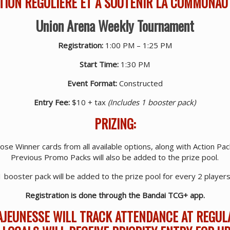
TION RÉGULIÈRE ET À SOUTENIR LA COMMUNAU
Union Arena Weekly Tournament
Registration:
1:00 PM – 1:25 PM
Start Time:
1:30 PM
Event Format:
Constructed
Entry Fee:
$10 + tax
(Includes 1 booster pack)
PRIZING:
oose Winner cards from all available options, along with Action Pa
Previous Promo Packs will also be added to the prize pool.
1 booster pack will be added to the prize pool for every 2 players
Registration is done through the Bandai TCG+ app.
AJEUNESSE WILL TRACK ATTENDANCE AT REGUL