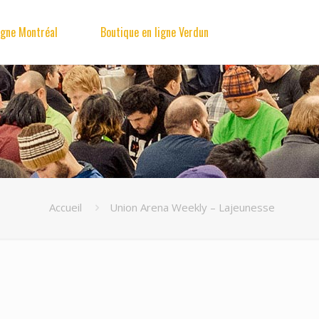
igne Montréal
Boutique en ligne Verdun
Accueil
Union Arena Weekly – Lajeunesse