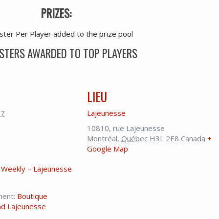
PRIZES:
ster Per Player added to the prize pool
STERS AWARDED TO TOP PLAYERS
LIEU
27
Lajeunesse
10810, rue Lajeunesse
Montréal
,
Québec
H3L 2E8
Canada
+
Google Map
 Weekly – Lajeunesse
ment:
Boutique
nd Lajeunesse