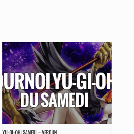
YU-GI-OH! SAMEDI – VERDUN