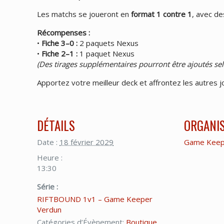
Les matchs se joueront en
format 1 contre 1
, avec de
Récompenses :
•
Fiche 3–0 :
2 paquets Nexus
•
Fiche 2–1 :
1 paquet Nexus
(Des tirages supplémentaires pourront être ajoutés sel
Apportez votre meilleur deck et affrontez les autres
DÉTAILS
ORGANI
Date :
18 février 2029
Game Keep
Heure :
13:30
Série :
RIFTBOUND 1v1 – Game Keeper
Verdun
Catégories d’Évènement:
Boutique