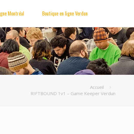
igne Montréal
Boutique en ligne Verdun
Accueil
RIFTBOUND 1v1 – Game Keeper Verdun