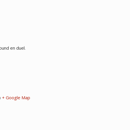
ound en duel.
a
+ Google Map