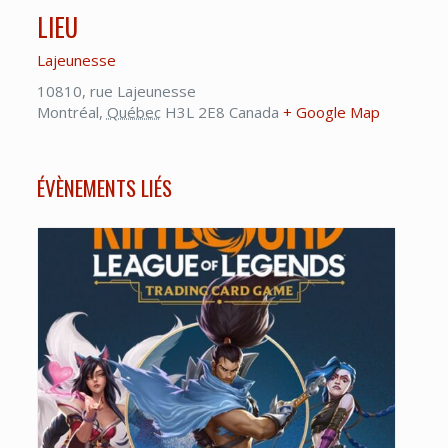
LIEU
Lajeunesse
10810, rue Lajeunesse
Montréal
,
Québec
H3L 2E8
Canada
+ Google Map
ÉVÈNEMENTS LIÉS