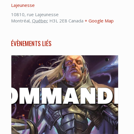
Lajeunesse
10810, rue Lajeunesse
Montréal
,
Québec
H3L 2E8
Canada
+ Google Map
ÉVÈNEMENTS LIÉS