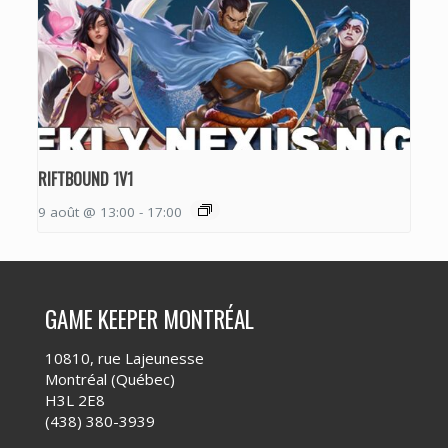
RIFTBOUND 1V1
9 août @ 13:00
-
17:00
GAME KEEPER MONTRÉAL
10810, rue Lajeunesse
Montréal (Québec)
H3L 2E8
(438) 380-3939