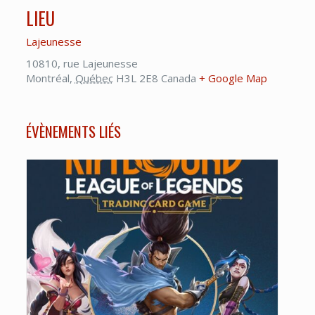
LIEU
Lajeunesse
10810, rue Lajeunesse
Montréal
,
Québec
H3L 2E8
Canada
+ Google Map
ÉVÈNEMENTS LIÉS