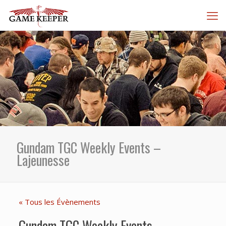
Gundam TGC Weekly Events –
Lajeunesse
« Tous les Évènements
Gundam TGC Weekly Events –