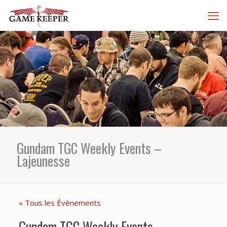
Gundam TGC Weekly Events –
Lajeunesse
« Tous les Évènements
Gundam TGC Weekly Events –