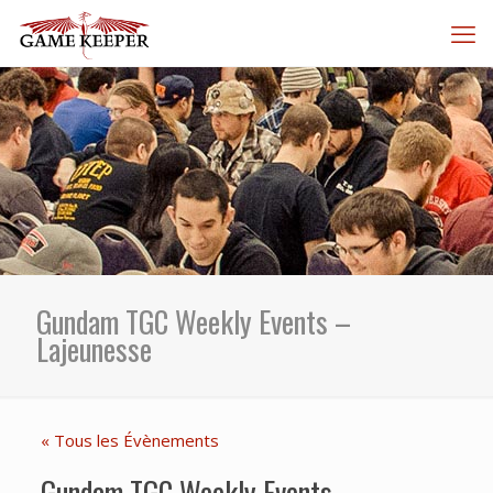
Gundam TGC Weekly Events –
Lajeunesse
« Tous les Évènements
Gundam TGC Weekly Events –