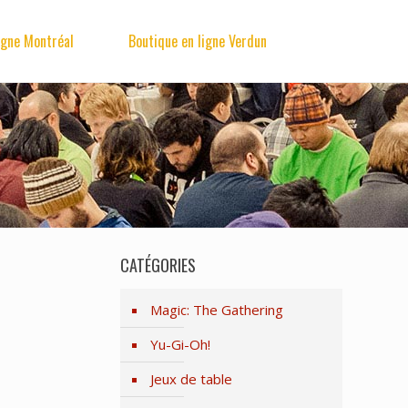
igne Montréal
Boutique en ligne Verdun
CATÉGORIES
Magic: The Gathering
Yu-Gi-Oh!
Jeux de table