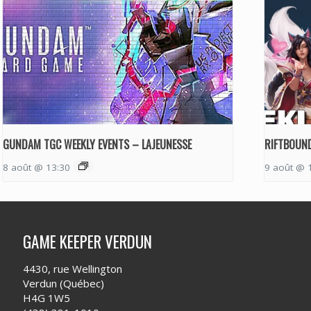
GUNDAM TGC WEEKLY EVENTS – LAJEUNESSE
RIFTBOUND
8 août @ 13:30
9 août @ 
GAME KEEPER VERDUN
4430, rue Wellington
Verdun (Québec)
H4G 1W5