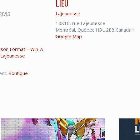
LIEU
 2030
Lajeunesse
10810, rue Lajeunesse
Montréal
,
Québec
H3L 2E8
Canada
+
Google Map
ison Format – Win-A-
 Lajeunesse
ent:
Boutique