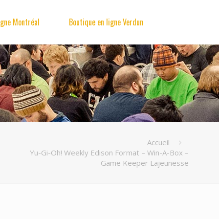
igne Montréal
Boutique en ligne Verdun
Accueil
Yu-Gi-Oh! Weekly Edison Format – Win-A-Box –
Game Keeper Lajeunesse