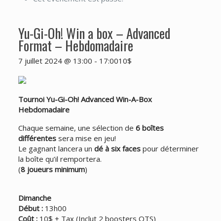
Yu-Gi-Oh! Win a box – Advanced
Format – Hebdomadaire
7 juillet 2024 @ 13:00
-
17:00
10$
Tournoi Yu-Gi-Oh! Advanced Win-A-Box
Hebdomadaire
Chaque semaine, une sélection de
6 boîtes
différentes
sera mise en jeu!
Le gagnant lancera un
dé à six faces
pour déterminer
la boîte qu’il remportera.
(
8 joueurs minimum
)
Dimanche
Début :
13h00
Coût :
10$ + Tax (Inclut 2 boosters OTS)