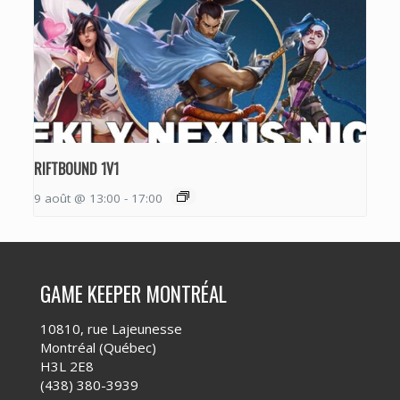
RIFTBOUND 1V1
9 août @ 13:00
-
17:00
GAME KEEPER MONTRÉAL
10810, rue Lajeunesse
Montréal (Québec)
H3L 2E8
(438) 380-3939