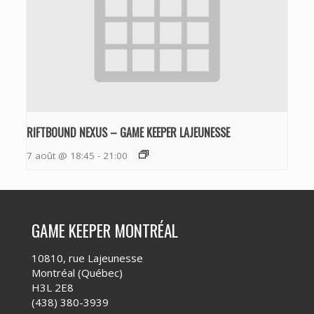
RIFTBOUND NEXUS – GAME KEEPER LAJEUNESSE
7 août @ 18:45
-
21:00
GAME KEEPER MONTRÉAL
10810, rue Lajeunesse
Montréal (Québec)
H3L 2E8
(438) 380-3939