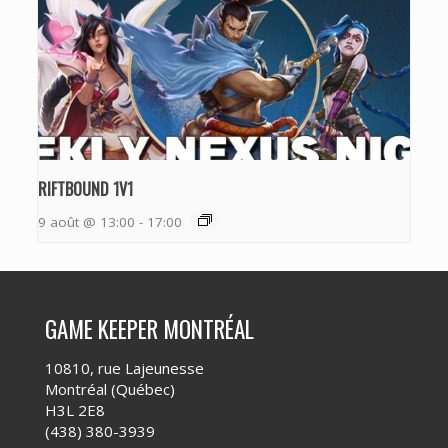
RIFTBOUND 1V1
9 août @ 13:00
-
17:00
GAME KEEPER MONTRÉAL
10810, rue Lajeunesse
Montréal (Québec)
H3L 2E8
(438) 380-3939