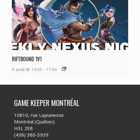
RIFTBOUND 1V1
9 août @ 13:00
-
17:00
GAME KEEPER MONTRÉAL
10810, rue Lajeunesse
Montréal (Québec)
H3L 2E8
(438) 380-3939