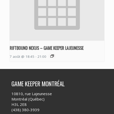
RIFTBOUND NEXUS – GAME KEEPER LAJEUNESSE
7 août @ 18:45
-
21:00
GAME KEEPER MONTRÉAL
10810, rue Lajeunesse
Montréal (Québec)
H3L 2E8
(438) 380-3939