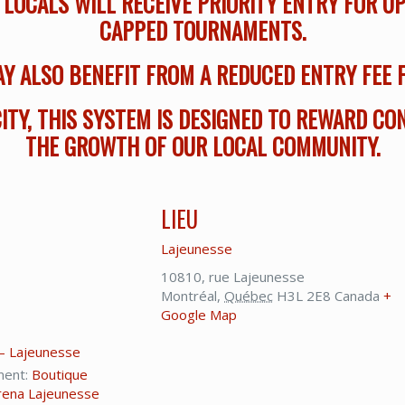
 LOCALS WILL RECEIVE PRIORITY ENTRY FOR 
CAPPED TOURNAMENTS.
Y ALSO BENEFIT FROM A REDUCED ENTRY FEE 
ITY, THIS SYSTEM IS DESIGNED TO REWARD CO
THE GROWTH OF OUR LOCAL COMMUNITY.
LIEU
Lajeunesse
10810, rue Lajeunesse
Montréal
,
Québec
H3L 2E8
Canada
+
Google Map
– Lajeunesse
ment:
Boutique
rena Lajeunesse