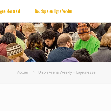
igne Montréal
Boutique en ligne Verdun
Accueil
Union Arena Weekly – Lajeunesse