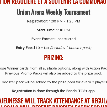
TION RÉGULIÈRE ET À SOUTENIR LA COMMUNAU
Union Arena Weekly Tournament
Registration:
1:00 PM – 1:25 PM
Start Time:
1:30 PM
Event Format:
Constructed
Entry Fee:
$10 + tax
(Includes 1 booster pack)
PRIZING:
oose Winner cards from all available options, along with Action Pa
Previous Promo Packs will also be added to the prize pool.
1 booster pack will be added to the prize pool for every 2 players
Registration is done through the Bandai TCG+ app.
AJEUNESSE WILL TRACK ATTENDANCE AT REGUL