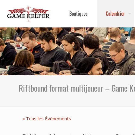
Boutiques
Calendrier
Riftbound format multijoueur – Game K
« Tous les Évènements