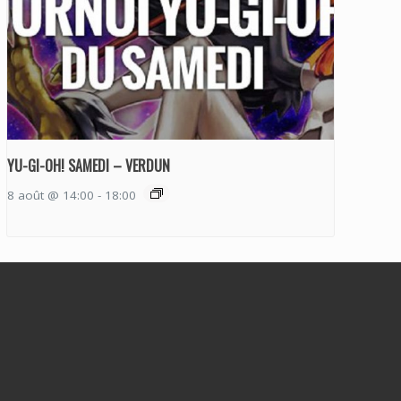
YU-GI-OH! SAMEDI – VERDUN
8 août @ 14:00
-
18:00