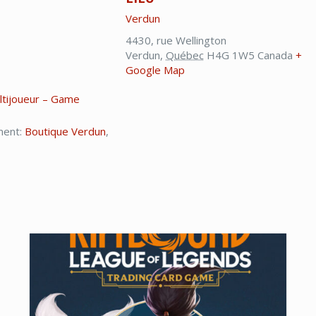
Verdun
4430, rue Wellington
Verdun
,
Québec
H4G 1W5
Canada
+
Google Map
ltijoueur – Game
ment:
Boutique Verdun
,