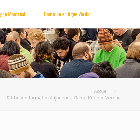
igne Montréal
Boutique en ligne Verdun
Accueil
Riftbound format multijoueur – Game Keeper Verdun