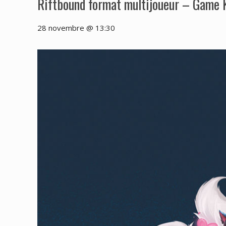
Riftbound format multijoueur – Game 
28 novembre @ 13:30