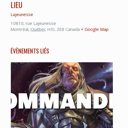
LIEU
Lajeunesse
10810, rue Lajeunesse
Montréal
,
Québec
H3L 2E8
Canada
+ Google Map
ÉVÈNEMENTS LIÉS