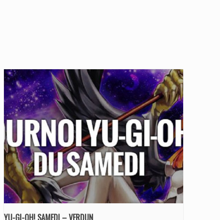
YU-GI-OH! SAMEDI – VERDUN