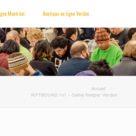
igne Montréal
Boutique en ligne Verdun
Accueil
RIFTBOUND 1v1 – Game Keeper Verdun