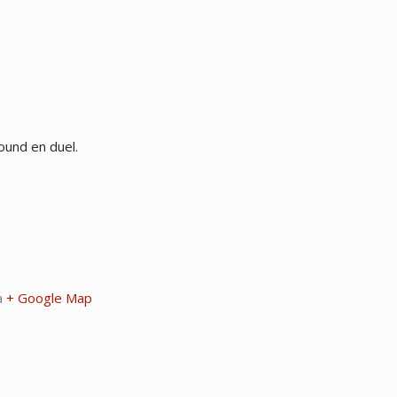
ound en duel.
a
+ Google Map