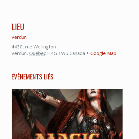
LIEU
Verdun
4430, rue Wellington
Verdun
,
Québec
H4G 1W5
Canada
+ Google Map
ÉVÈNEMENTS LIÉS