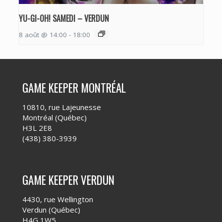
YU-GI-OH! SAMEDI – VERDUN
8 août @ 14:00
-
18:00
GAME KEEPER MONTRÉAL
10810, rue Lajeunesse
Montréal (Québec)
H3L 2E8
(438) 380-3939
GAME KEEPER VERDUN
4430, rue Wellington
Verdun (Québec)
H4G 1W5