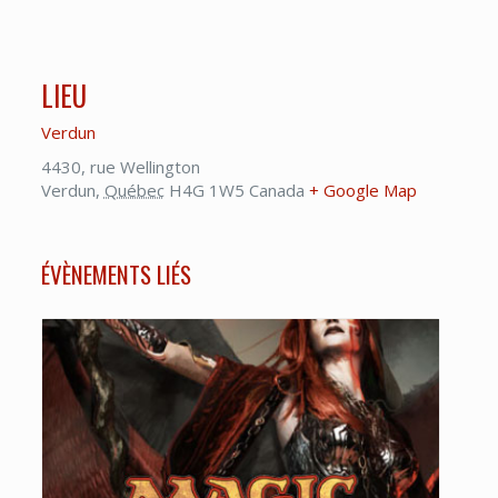
LIEU
Verdun
4430, rue Wellington
Verdun
,
Québec
H4G 1W5
Canada
+ Google Map
ÉVÈNEMENTS LIÉS