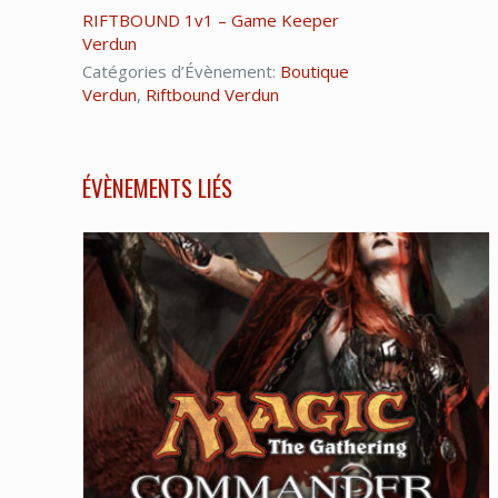
RIFTBOUND 1v1 – Game Keeper
Verdun
Catégories d’Évènement:
Boutique
Verdun
,
Riftbound Verdun
ÉVÈNEMENTS LIÉS