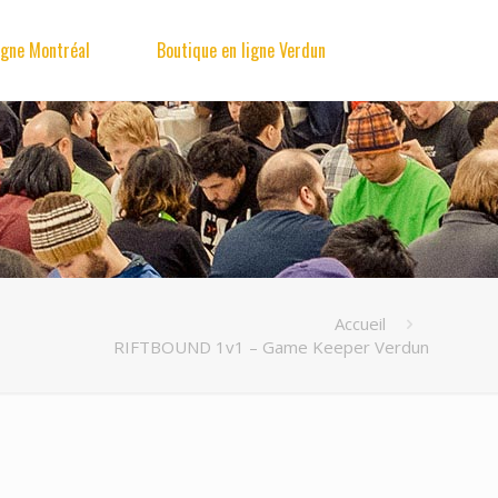
igne Montréal
Boutique en ligne Verdun
Accueil
RIFTBOUND 1v1 – Game Keeper Verdun