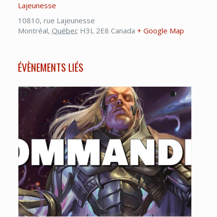
Lajeunesse
10810, rue Lajeunesse
Montréal
,
Québec
H3L 2E8
Canada
+ Google Map
ÉVÈNEMENTS LIÉS