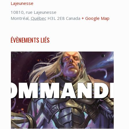
Lajeunesse
10810, rue Lajeunesse
Montréal
,
Québec
H3L 2E8
Canada
+ Google Map
ÉVÈNEMENTS LIÉS