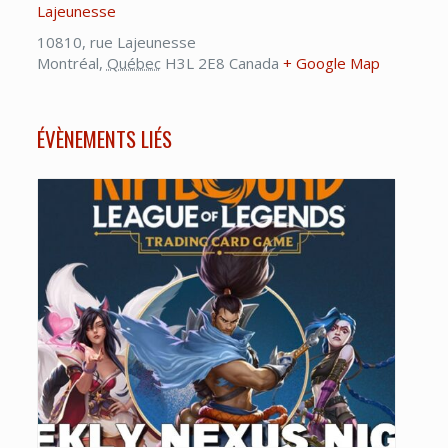
Lajeunesse
10810, rue Lajeunesse
Montréal
,
Québec
H3L 2E8
Canada
+ Google Map
ÉVÈNEMENTS LIÉS