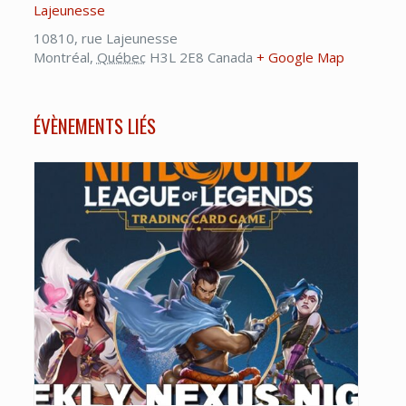
Lajeunesse
10810, rue Lajeunesse
Montréal
,
Québec
H3L 2E8
Canada
+ Google Map
ÉVÈNEMENTS LIÉS