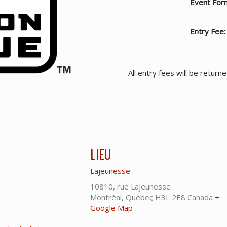
Event For
Entry Fee:
All entry fees will be return
LIEU
Lajeunesse
10810, rue Lajeunesse
Montréal
,
Québec
H3L 2E8
Canada
+
Google Map