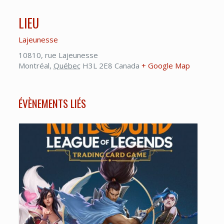
LIEU
Lajeunesse
10810, rue Lajeunesse
Montréal
,
Québec
H3L 2E8
Canada
+ Google Map
ÉVÈNEMENTS LIÉS