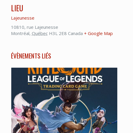
LIEU
Lajeunesse
10810, rue Lajeunesse
Montréal
,
Québec
H3L 2E8
Canada
+ Google Map
ÉVÈNEMENTS LIÉS