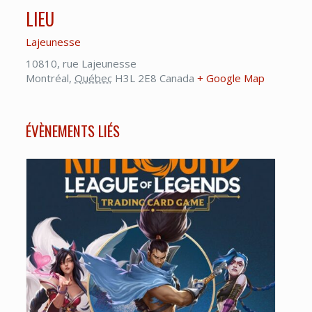
LIEU
Lajeunesse
10810, rue Lajeunesse
Montréal
,
Québec
H3L 2E8
Canada
+ Google Map
ÉVÈNEMENTS LIÉS