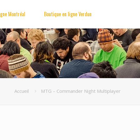
igne Montréal
Boutique en ligne Verdun
Accueil
MTG – Commander Night Multiplayer