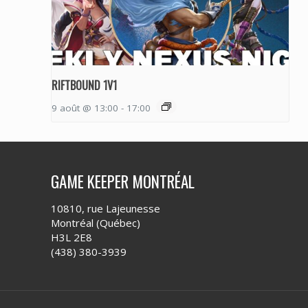
RIFTBOUND 1V1
9 août @ 13:00
-
17:00
GAME KEEPER MONTRÉAL
10810, rue Lajeunesse
Montréal (Québec)
H3L 2E8
(438) 380-3939