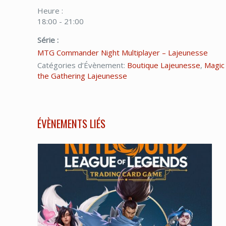
Heure :
18:00 - 21:00
Série :
MTG Commander Night Multiplayer – Lajeunesse
Catégories d’Évènement:
Boutique Lajeunesse
,
Magic
the Gathering Lajeunesse
ÉVÈNEMENTS LIÉS