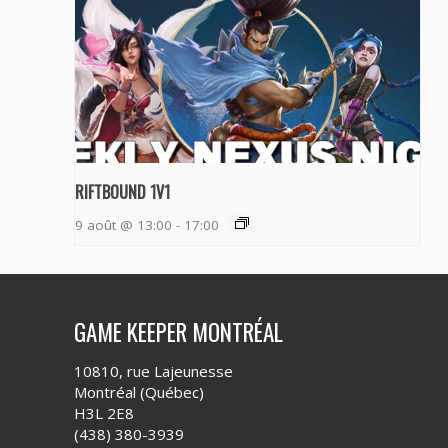
RIFTBOUND 1V1
9 août @ 13:00
-
17:00
GAME KEEPER MONTRÉAL
10810, rue Lajeunesse
Montréal (Québec)
H3L 2E8
(438) 380-3939