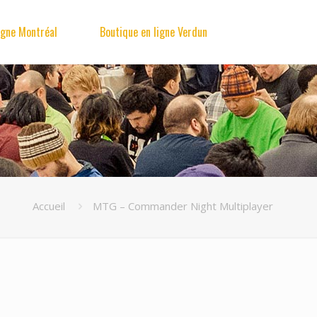
igne Montréal
Boutique en ligne Verdun
Accueil
MTG – Commander Night Multiplayer