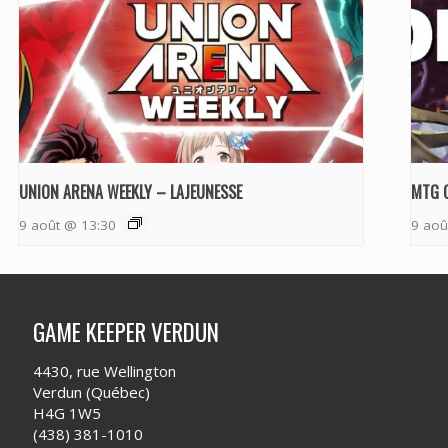
UNION ARENA WEEKLY – LAJEUNESSE
MTG 
9 août @ 13:30
9 aoû
GAME KEEPER VERDUN
4430, rue Wellington
Verdun (Québec)
H4G 1W5
(438) 381-1010