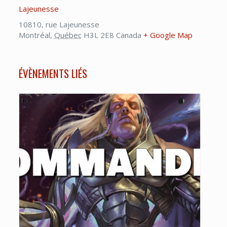
Lajeunesse
10810, rue Lajeunesse
Montréal
,
Québec
H3L 2E8
Canada
+ Google Map
ÉVÈNEMENTS LIÉS