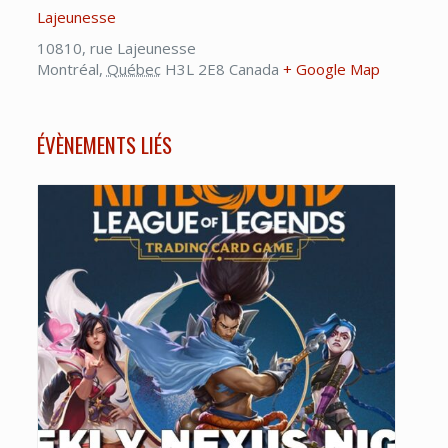
Lajeunesse
10810, rue Lajeunesse
Montréal
,
Québec
H3L 2E8
Canada
+ Google Map
ÉVÈNEMENTS LIÉS