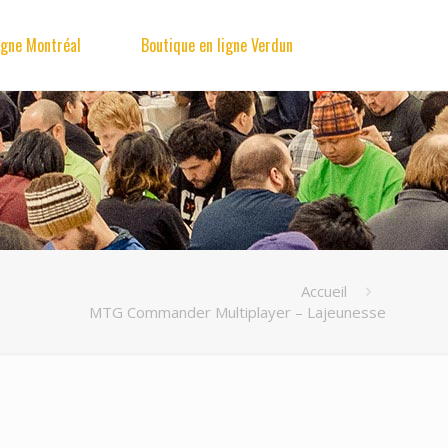
igne Montréal
Boutique en ligne Verdun
Accueil
MTG Commander Multiplayer – Lajeunesse