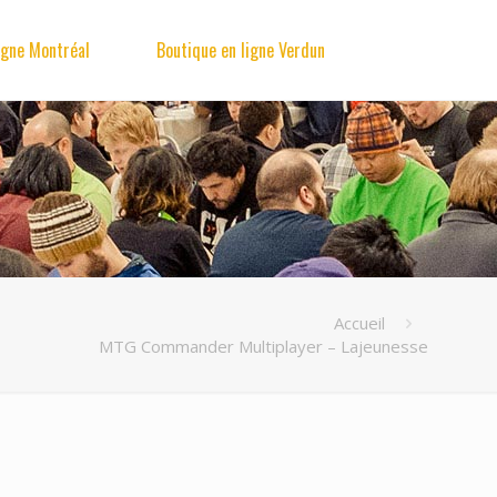
igne Montréal
Boutique en ligne Verdun
Accueil
MTG Commander Multiplayer – Lajeunesse