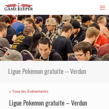
Ligue Pokemon gratuite – Verdun
« Tous les Évènements
Ligue Pokemon gratuite – Verdun