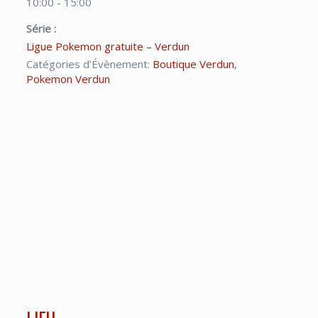
10:00 - 15:00
Série :
Ligue Pokemon gratuite – Verdun
Catégories d’Évènement:
Boutique Verdun
,
Pokemon Verdun