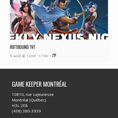
RIFTBOUND 1V1
9 août @ 13:00
-
17:00
GAME KEEPER MONTRÉAL
10810, rue Lajeunesse
Montréal (Québec)
H3L 2E8
(438) 380-3939