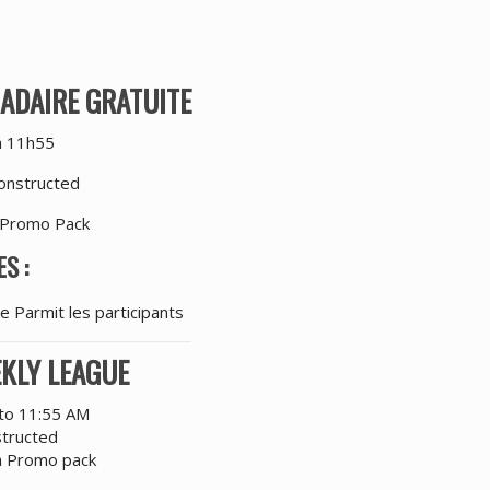
ADAIRE GRATUITE
à 11h55
onstructed
n Promo Pack
S :
 Parmit les participants
KLY LEAGUE
to 11:55 AM
tructed
a Promo pack