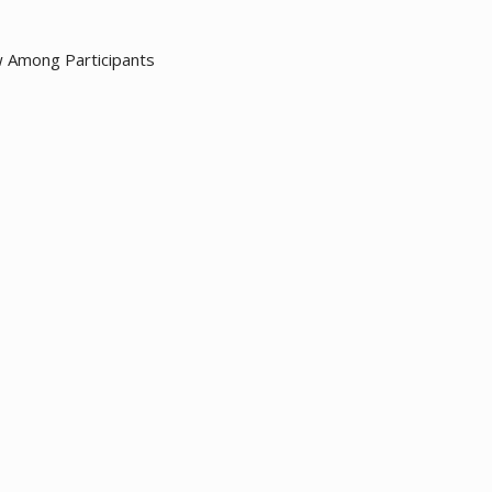
 Among Participants